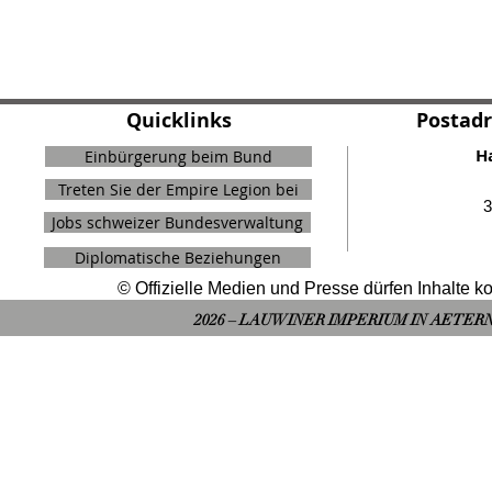
Quicklinks
Postadr
H
Einbürgerung beim Bund
Treten Sie der Empire Legion bei
3
Jobs schweizer Bundesverwaltung
Diplomatische Beziehungen
© Offizielle Medien und Presse dürfen Inhalte kos
2026 – LAUWINER IMPERIUM IN AETER